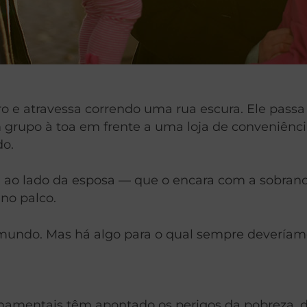
 e atravessa correndo uma rua escura. Ele passa
m grupo à toa em frente a uma loja de conveniênc
do.
a ao lado da esposa — que o encara com a sobrance
no palco.
undo. Mas há algo para o qual sempre deveríamos 
ernamentais têm apontado os perigos da pobreza,