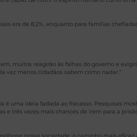
sais era de 8,2%, enquanto para famílias chefiad
em, muitos reagirão às falhas do governo e exigi
ada vez menos cidadãos sabem como nadar.”
ia é uma ideia fadada ao fracasso. Pesquisas mo
s e três vezes mais chances de irem para a pris
melhorar nossa sociedade, o caminho mais eficaz a