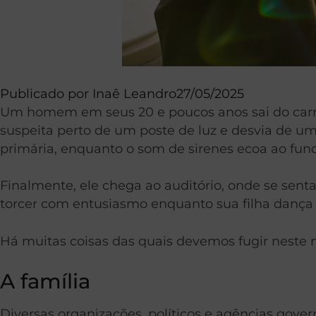
Publicado por
Inaê Leandro
27/05/2025
Um homem em seus 20 e poucos anos sai do carro
suspeita perto de um poste de luz e desvia de u
primária, enquanto o som de sirenes ecoa ao fun
Finalmente, ele chega ao auditório, onde se sent
torcer com entusiasmo enquanto sua filha dança 
Há muitas coisas das quais devemos fugir neste m
A família
Diversas organizações, políticos e agências gov