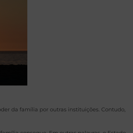
der da família por outras instituições. Contudo,
amília consegue. Em outras palavras, o Estado