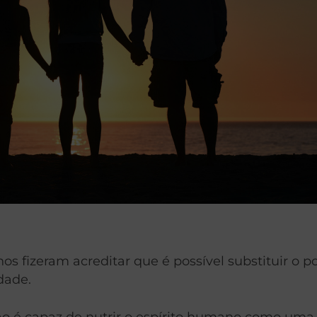
s fizeram acreditar que é possível substituir o po
dade.
o é capaz de nutrir o espírito humano como uma f