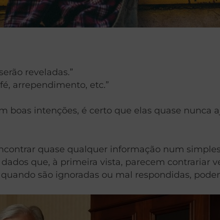
serão reveladas.”
é, arrependimento, etc.”
m boas intenções, é certo que elas quase nunca
ncontrar quase qualquer informação num simples c
dos que, à primeira vista, parecem contrariar v
quando são ignoradas ou mal respondidas, podem