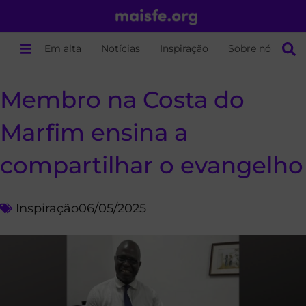
Em alta
Notícias
Inspiração
Sobre nós
Membro na Costa do
Marfim ensina a
compartilhar o evangelho
Inspiração
06/05/2025