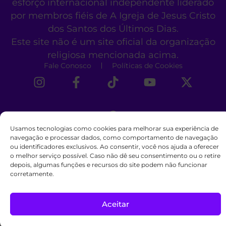
esforço internacional independente liderado
por membros fiéis de A Igreja de Jesus Cristo
dos Santos dos Últimos Dias.
Este site não é um site oficial da organização
religiosa mencionada acima.
Fale Conosco
Políticas de Cookies
Usamos tecnologias como cookies para melhorar sua experiência de
navegação e processar dados, como comportamento de navegação
ou identificadores exclusivos. Ao consentir, você nos ajuda a oferecer
o melhor serviço possível. Caso não dê seu consentimento ou o retire
depois, algumas funções e recursos do site podem não funcionar
corretamente.
Aceitar