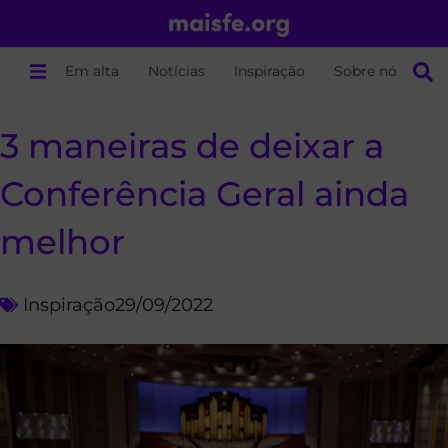
Em alta
Notícias
Inspiração
Sobre nós
3 maneiras de deixar a
Conferência Geral ainda
melhor
Inspiração
29/09/2022