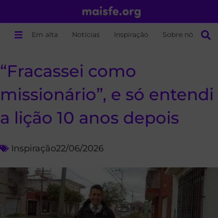
Em alta
Notícias
Inspiração
Sobre nós
“Fracassei como
missionário”, e só entendi
a lição 10 anos depois
Inspiração
22/06/2026