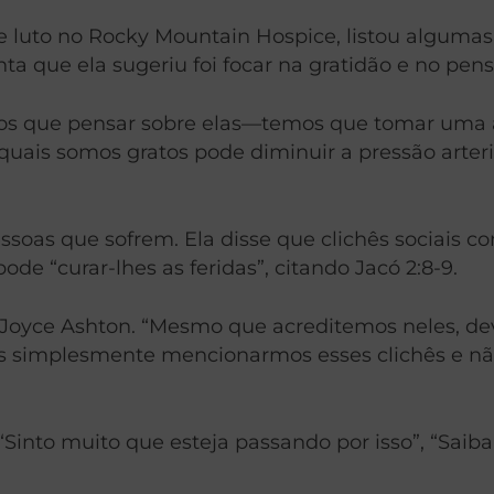
 e luto no Rocky Mountain Hospice, listou algumas
nta que ela sugeriu foi focar na gratidão e no pen
os que pensar sobre elas—temos que tomar uma at
ais somos gratos pode diminuir a pressão arterial
oas que sofrem. Ela disse que clichês sociais com
pode “curar-lhes as feridas”, citando Jacó 2:8-9.
se Joyce Ashton. “Mesmo que acreditemos neles, 
as simplesmente mencionarmos esses clichês e n
 “Sinto muito que esteja passando por isso”, “Saib