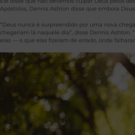
Ele disse que não devemos culpar Deus pelos des
Apóstolos, Dennis Ashton disse que embora Deus
“Deus nunca é surpreendido por uma nova chegada
chegariam lá naquele dia”, disse Dennis Ashton. 
elas — o que elas fizeram de errado, onde falhara