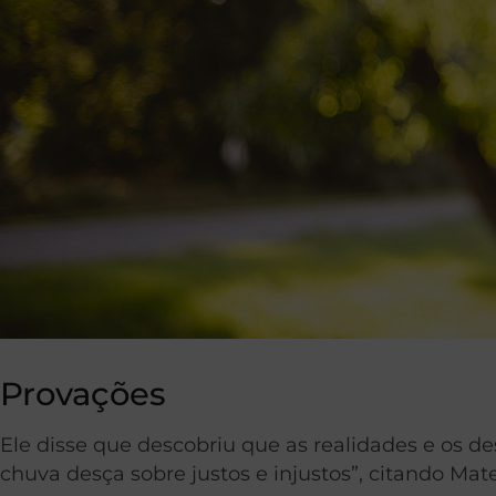
Provações
Ele disse que descobriu que as realidades e os des
chuva desça sobre justos e injustos”, citando Mate