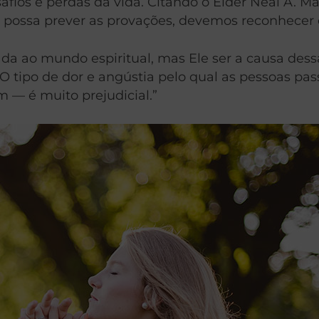
afios e perdas da vida. Citando o Élder Neal A.
 possa prever as provações, devemos reconhecer 
 ao mundo espiritual, mas Ele ser a causa dessa
“O tipo de dor e angústia pelo qual as pessoas p
m — é muito prejudicial.”