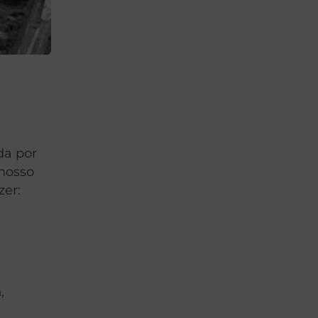
da por
 nosso
zer:
h
,