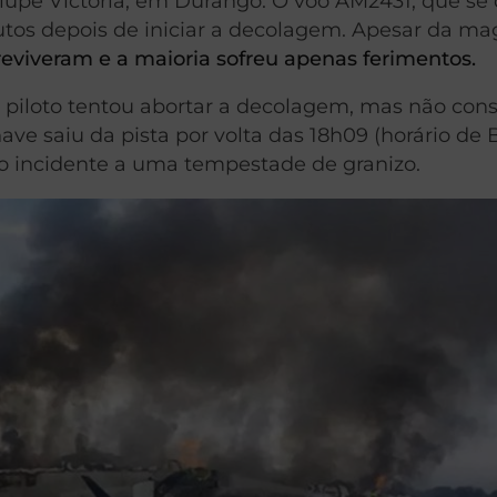
upe Victoria, em Durango. O voo AM2431, que se d
utos depois de iniciar a decolagem. Apesar da m
reviveram e a maioria sofreu apenas ferimentos.
 piloto tentou abortar a decolagem, mas não con
e saiu da pista por volta das 18h09 (horário de Br
 o incidente a uma tempestade de granizo.