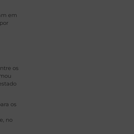
iram em
 por
Entre os
ormou
estado
ara os
e, no