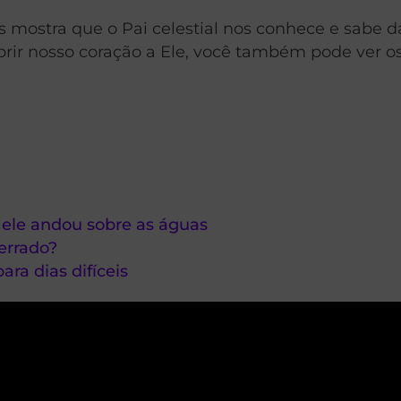
s mostra que o Pai celestial nos conhece e sabe d
brir nosso coração a Ele, você também pode ver o
ele andou sobre as águas
errado?
ra dias difíceis