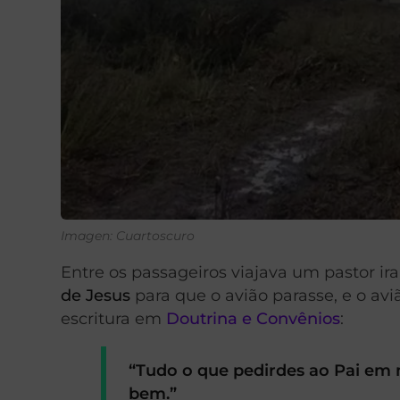
Imagen: Cuartoscuro
Entre os passageiros viajava um pastor ir
de Jesus
para que o avião parasse, e o av
escritura em
Doutrina e Convênios
:
“Tudo o que pedirdes ao Pai em 
bem.”