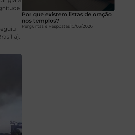
irigia à
agnitude
Por que existem listas de oração
nos templos?
Perguntas e Respostas
10/03/2026
seguiu
asília).