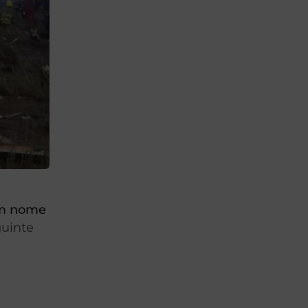
em nome
guinte