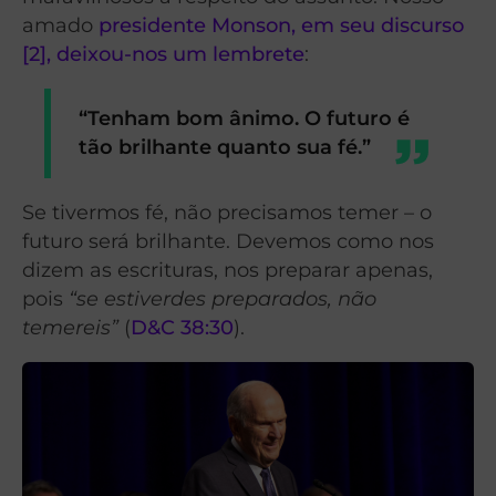
amado
presidente Monson, em seu discurso
[2], deixou-nos um lembrete
:
“Tenham bom ânimo. O futuro é
tão brilhante quanto sua fé.”
Se tivermos fé, não precisamos temer – o
futuro será brilhante. Devemos como nos
dizem as
escrituras, nos preparar apenas,
pois
“se estiverdes preparados, não
temereis”
(
D&C 38:30
).