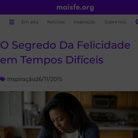
Em alta
Notícias
Inspiração
Sobre nós
O Segredo Da Felicidade
em Tempos Difíceis
Inspiração
26/11/2015