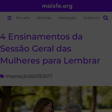
Em alta
Notícias
Inspiração
Sobre nós
4 Ensinamentos da
Sessão Geral das
Mulheres para Lembrar
Inspiração
26/03/2017