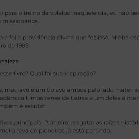
 para o treino de voleibol naquele dia, eu não pe
 missionários.
e foi a providência divina que fez isso. Minha e
ro de 1995.
rtaleza
esse livro? Qual foi sua inspiração?
, meu avô e um tio avô ambos pelo lado materno f
Acadêmica Limoeirense de Letras e um deles é m
mbém é escritor.
ivos principais. Primeiro: resgatar as raízes histór
imeira leva de pioneiros já está partindo.