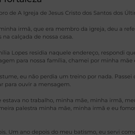
o de A Igreja de Jesus Cristo dos Santos dos Últ
nha irmã, que era membro da igreja, deu a referê
 na calçada de nossa casa.
lia Lopes residia naquele endereço, respondi que 
em para nossa família, chamei por minha mãe e
ostume, eu não perdia um treino por nada. Passei
car para ouvir a mensagem.
ue estava no trabalho, minha mãe, minha irmã, m
rimeira palestra minha mãe, minha irmã e eu fomo
s. Um ano depois do meu batismo, eu servi como 