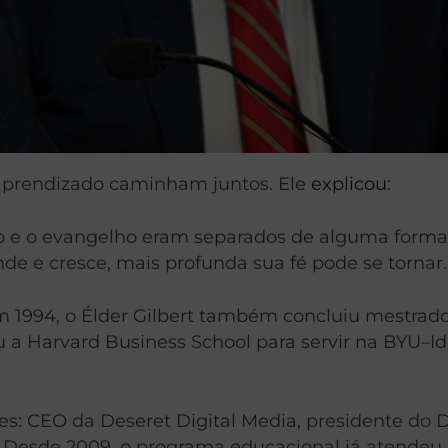
 aprendizado caminham juntos. Ele
explicou
:
o e o evangelho eram separados de alguma forma
de e cresce, mais profunda sua fé pode se tornar.
m 1994, o Élder Gilbert também concluiu mestra
 a Harvard Business School para servir na BYU–Id
ções: CEO da Deseret Digital Media, presidente do
Desde 2009, o programa educacional já atendeu m