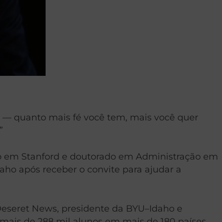
 — quanto mais fé você tem, mais você quer
”
do em Stanford e doutorado em Administração em
aho após receber o convite para ajudar a
 Deseret News, presidente da BYU–Idaho e
ais de 288 mil alunos em mais de 180 países.