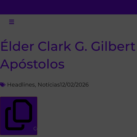
Élder Clark G. Gilb
Apóstolos
Headlines
,
Notícias
12/02/2026
Copiar link