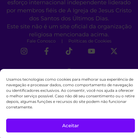
esforço internacional independente liderado
por membros fiéis de A Igreja de Jesus Cristo
dos Santos dos Últimos Dias.
Este site não é um site oficial da organização
religiosa mencionada acima.
Fale Conosco
Políticas de Cookies
Usamos tecnologias como cookies para melhorar sua experiência de
navegação e processar dados, como comportamento de navegação
ou identificadores exclusivos. Ao consentir, você nos ajuda a oferecer
o melhor serviço possível. Caso não dê seu consentimento ou o retire
depois, algumas funções e recursos do site podem não funcionar
corretamente.
Aceitar