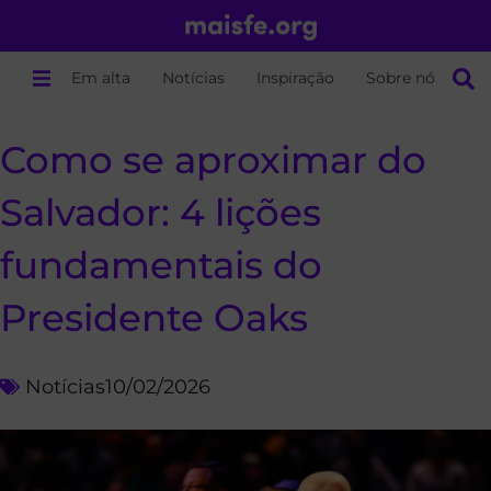
Em alta
Notícias
Inspiração
Sobre nós
Como se aproximar do
Salvador: 4 lições
fundamentais do
Presidente Oaks
Notícias
10/02/2026