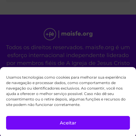
Todos os direitos reservados. maisfe.org é um
esforço internacional independente liderado
por membros fiéis de A Igreja de Jesus Cristo
dos Santos dos Últimos Dias.
Usamos tecnologias como cookies para melhorar sua experiência
Este site não é um site oficial da organização
de navegação e processar dados, como comportamento de
religiosa mencionada acima.
navegação ou identificadores exclusivos. Ao consentir, você nos
Fale Conosco
Políticas de Cookies
ajuda a oferecer o melhor serviço possível. Caso não dê seu
consentimento ou o retire depois, algumas funções e recursos do
site podem não funcionar corretamente.
Aceitar