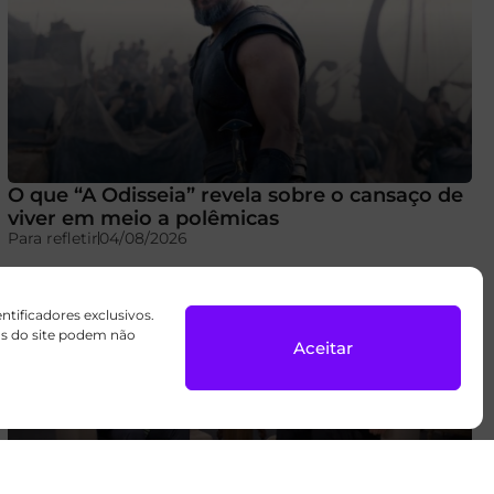
O que “A Odisseia” revela sobre o cansaço de
viver em meio a polêmicas
Para refletir
04/08/2026
ificadores exclusivos.
sos do site podem não
Aceitar