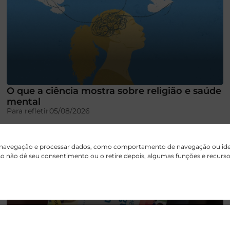
O que a ciência mostra sobre religião e saúde
mental
Para refletir
05/08/2026
 navegação e processar dados, como comportamento de navegação ou ident
aso não dê seu consentimento ou o retire depois, algumas funções e recur