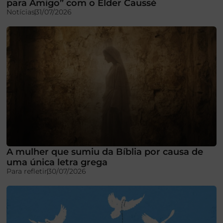
para Amigo” com o Élder Caussé
Notícias
31/07/2026
A mulher que sumiu da Bíblia por causa de
uma única letra grega
Para refletir
30/07/2026