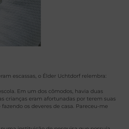
am escassas, o Élder Uchtdorf relembra:
 escola. Em um dos cômodos, havia duas
as crianças eram afortunadas por terem suas
s e fazendo os deveres de casa. Pareceu-me
 numa instituição de pesquisa que possuía