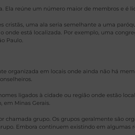
a. Ela reúne um número maior de membros e é lid
 cristãs, uma ala seria semelhante a uma paróqu
egião onde está localizada. Por exemplo, uma c
o Paulo.
organizada em locais onde ainda não há membro
onselheiros.
omes ligados à cidade ou região onde estão loc
, em Minas Gerais.
or chamada grupo. Os grupos geralmente são or
e grupo. Embora continuem existindo em algumas