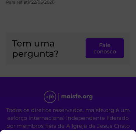
Para refletir
22/05/2026
Tem uma
Fale
pergunta?
conosco
Todos os direitos reservados. maisfe.org é um
esforço internacional independente liderado
por membros fiéis de A Igreja de Jesus Cristo
dos Santos dos Últimos Dias.