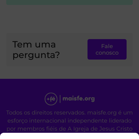
Tem uma
Fale
pergunta?
conosco
Todos os direitos reservados. maisfe.org é um
esforço internacional independente liderado
por membros fiéis de A Igreja de Jesus Cristo
dos Santos dos Últimos Dias.