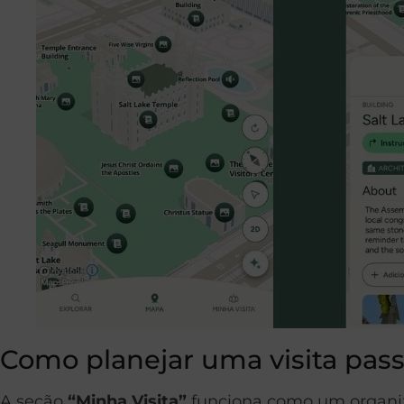
Como planejar uma visita pass
A seção
“Minha Visita”
funciona como um organiza