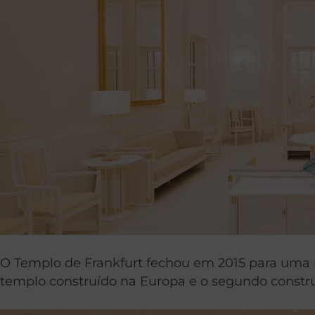
O Templo de Frankfurt fechou em 2015 para uma r
templo construído na Europa e o segundo constru