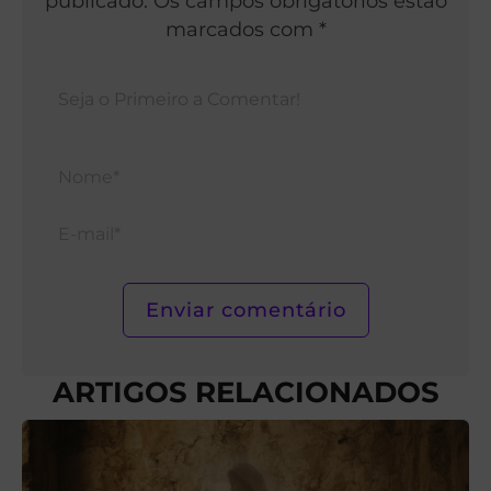
publicado. Os campos obrigatórios estão
marcados com *
Nom
E-
mail*
ARTIGOS RELACIONADOS