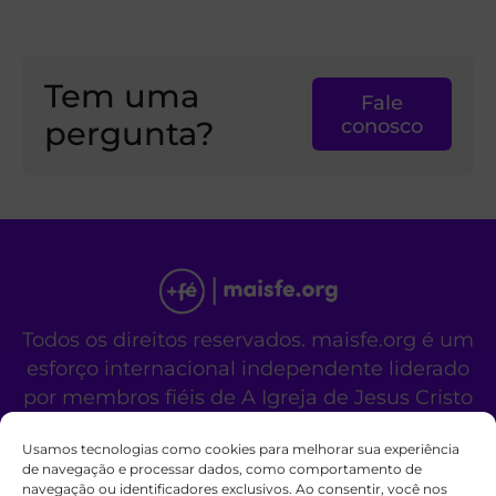
Tem uma
Fale
pergunta?
conosco
Todos os direitos reservados. maisfe.org é um
esforço internacional independente liderado
por membros fiéis de A Igreja de Jesus Cristo
dos Santos dos Últimos Dias.
Usamos tecnologias como cookies para melhorar sua experiência
Este site não é um site oficial da organização
de navegação e processar dados, como comportamento de
religiosa mencionada acima.
navegação ou identificadores exclusivos. Ao consentir, você nos