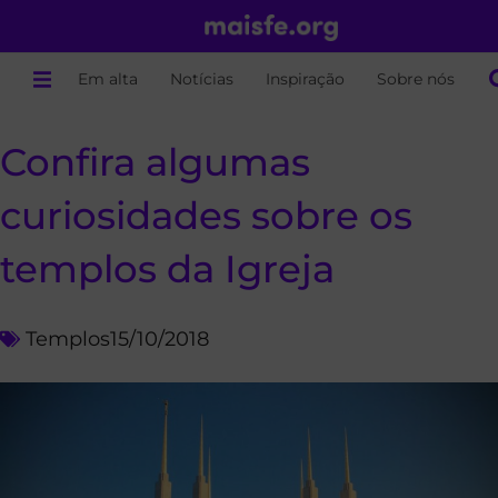
Em alta
Notícias
Inspiração
Sobre nós
Confira algumas
curiosidades sobre os
templos da Igreja
Templos
15/10/2018