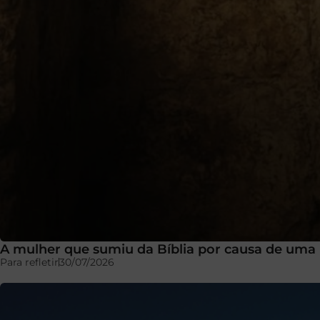
A mulher que sumiu da Bíblia por causa de uma 
Para refletir
30/07/2026