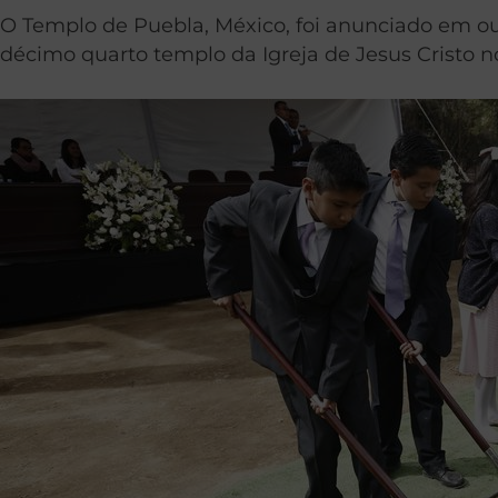
O Templo de Puebla, México, foi anunciado em out
décimo quarto templo da Igreja de Jesus Cristo no