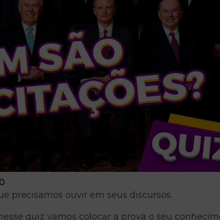
20
ue precisamos ouvir em seus discursos.
nesse quiz vamos colocar a prova o seu conheci