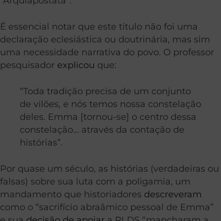
“Arquiapóstata”.
É essencial notar que este título não foi uma
declaração eclesiástica ou doutrinária, mas sim
uma necessidade narrativa do povo. O professor
pesquisador
explicou
que:
“Toda tradição precisa de um conjunto
de vilões, e nós temos nossa constelação
deles. Emma [tornou-se] o centro dessa
constelação… através da contação de
histórias”.
Por quase um século, as histórias (verdadeiras ou
falsas) sobre sua luta com a poligamia, um
mandamento que historiadores
descreveram
como o “sacrifício abraâmico pessoal de Emma”
e sua
decisão de apoiar
a RLDS “mancharam a