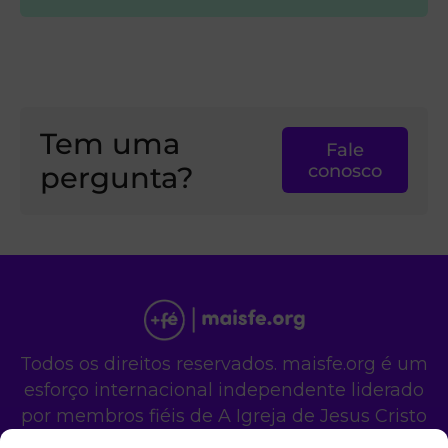
Tem uma
Fale
pergunta?
conosco
Todos os direitos reservados. maisfe.org é um
esforço internacional independente liderado
por membros fiéis de A Igreja de Jesus Cristo
dos Santos dos Últimos Dias.