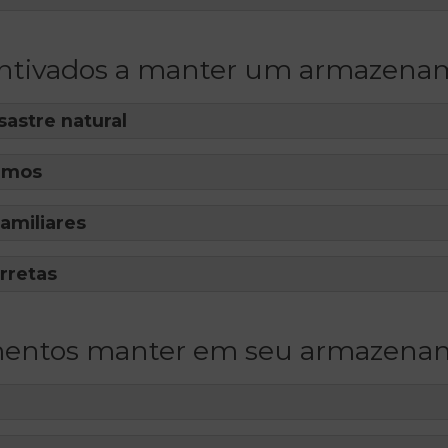
ntivados a manter um armazena
sastre natural
emos
amiliares
rretas
imentos manter em seu armazena