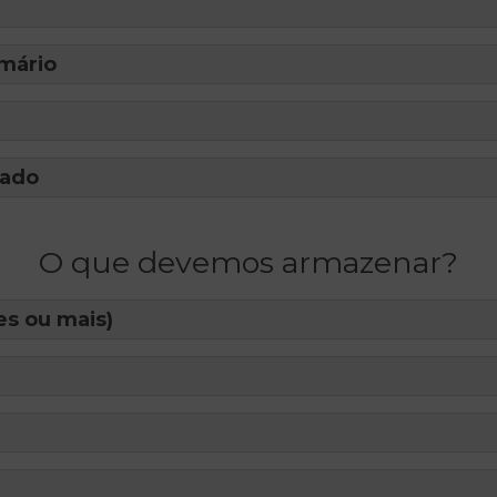
mário
cado
O que devemos armazenar?
es ou mais)