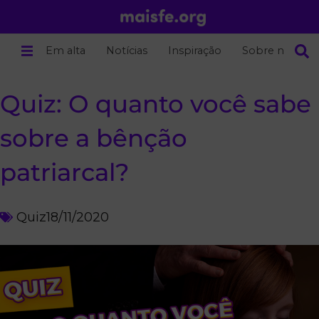
Em alta
Notícias
Inspiração
Sobre nós
Quiz: O quanto você sabe
sobre a bênção
patriarcal?
Quiz
18/11/2020