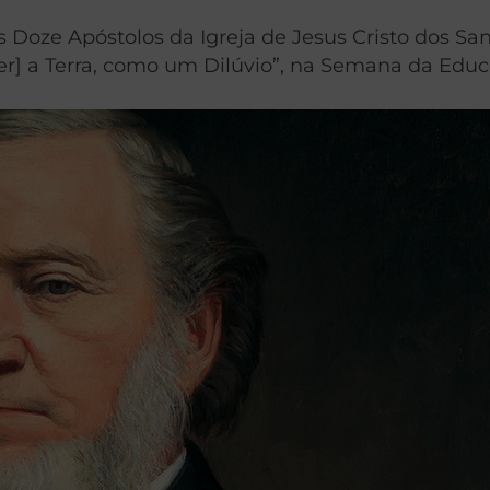
Doze Apóstolos da Igreja de Jesus Cristo dos Sa
rer] a Terra, como um Dilúvio”, na Semana da Edu