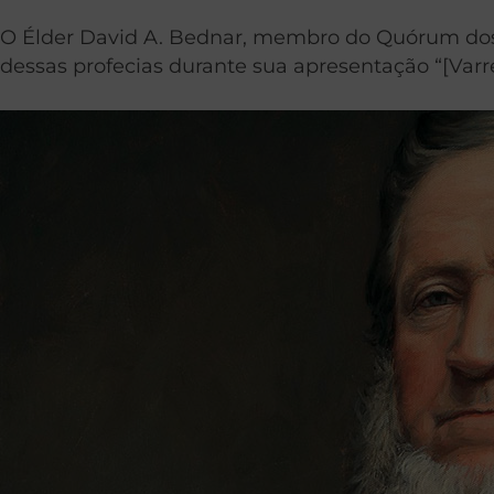
O Élder David A. Bednar, membro do Quórum dos 
dessas profecias durante sua apresentação “[Var