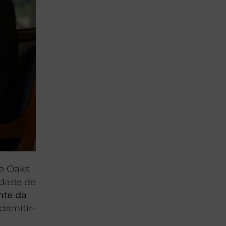
te Oaks
idade de
nte da
demitir-