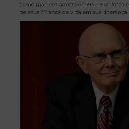
como mãe em agosto de 1942. Sua força es
de seus 37 anos de vida em sua liderança e 