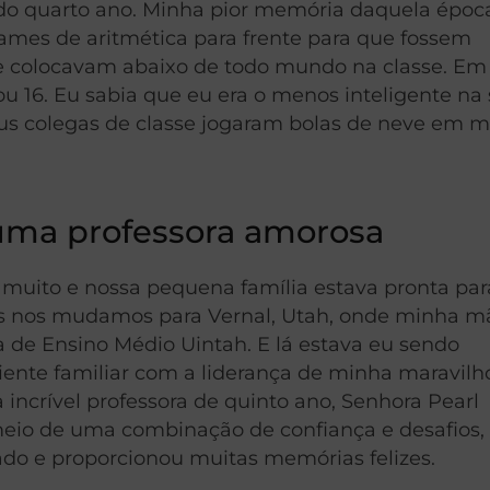
s do quarto ano. Minha pior memória daquela époc
mes de aritmética para frente para que fossem
me colocavam abaixo de todo mundo na classe. E
ou 16. Eu sabia que eu era o menos inteligente na 
us colegas de classe jogaram bolas de neve em 
uma professora amorosa
uito e nossa pequena família estava pronta par
ós nos mudamos para Vernal, Utah, onde minha m
a de Ensino Médio Uintah. E lá estava eu sendo
nte familiar com a liderança de minha maravilh
crível professora de quinto ano, Senhora Pearl
meio de uma combinação de confiança e desafios,
do e proporcionou muitas memórias felizes.