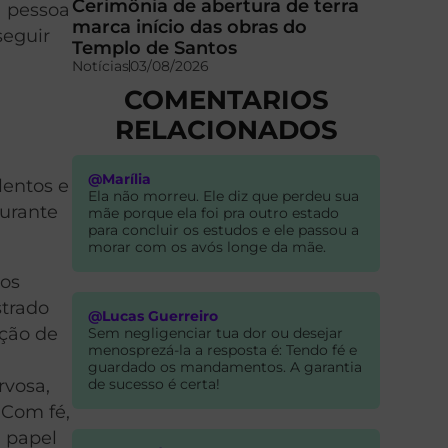
Cerimônia de abertura de terra
a pessoa
marca início das obras do
seguir
Templo de Santos
Notícias
03/08/2026
COMENTARIOS
RELACIONADOS
@Marília
lentos e
Ela não morreu. Ele diz que perdeu sua
durante
mãe porque ela foi pra outro estado
para concluir os estudos e ele passou a
morar com os avós longe da mãe.
nos
strado
@Lucas Guerreiro
ação de
Sem negligenciar tua dor ou desejar
menosprezá-la a resposta é: Tendo fé e
guardado os mandamentos. A garantia
de sucesso é certa!
rvosa,
 Com fé,
u papel