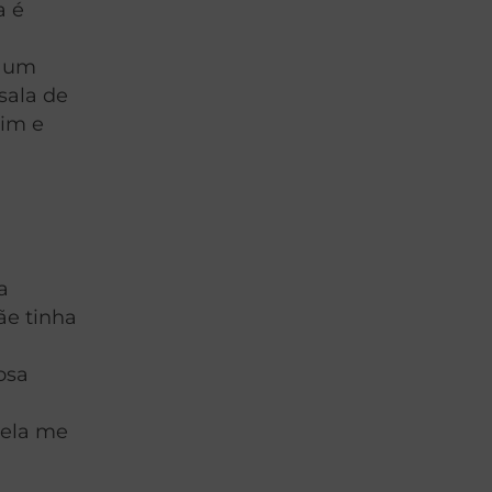
a é
m um
sala de
mim e
a
ãe tinha
osa
 ela me