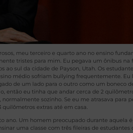
osos, meu terceiro e quarto ano no ensino funda
elmente tristes para mim. Eu pegava um ônibus na
s ao sul da cidade de Payson, Utah. Os estudant
nsino médio sofriam bullying frequentemente. Eu
ogado de um lado para o outro como um boneco d
o, então eu tinha que andar cerca de 2 quilômetr
, normalmente sozinho. Se eu me atrasava para p
3 quilômetros extras até em casa.
rto ano. Um homem preocupado durante aquela 
inar uma classe com três fileiras de estudantes 