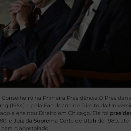
 Conselheiro na Primeira Presidência.O Presiden
g (1954) e pela Faculdade de Direito da Univers
gado e ensinou Direito em Chicago. Ele foi
preside
980, e
Juiz da Suprema Corte de Utah
de 1980, até 
 para o apostolado.