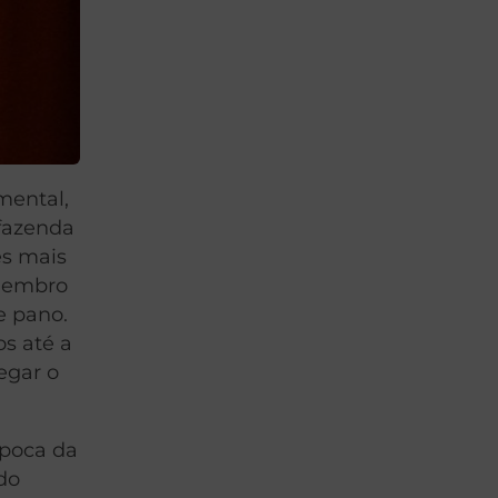
mental,
 fazenda
es mais
 lembro
e pano.
os até a
egar o
época da
do