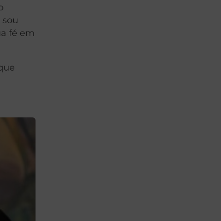
o
u sou
ua fé em
 que