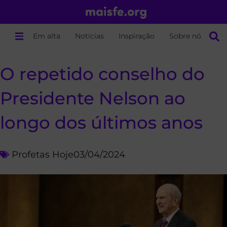
Em alta
Notícias
Inspiração
Sobre nós
O repetido conselho do
Presidente Nelson ao
longo dos últimos anos
Profetas Hoje
03/04/2024