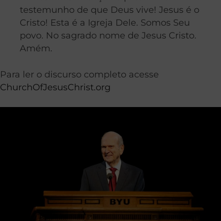
testemunho de que Deus vive! Jesus é o
Cristo! Esta é a Igreja Dele. Somos Seu
povo. No sagrado nome de Jesus Cristo.
Amém.
Para ler o discurso completo acesse
ChurchOfJesusChrist.org