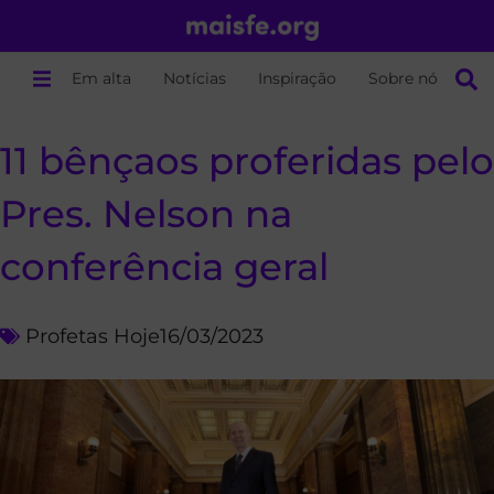
Em alta
Notícias
Inspiração
Sobre nós
11 bênçaos proferidas pelo
Pres. Nelson na
conferência geral
Profetas Hoje
16/03/2023