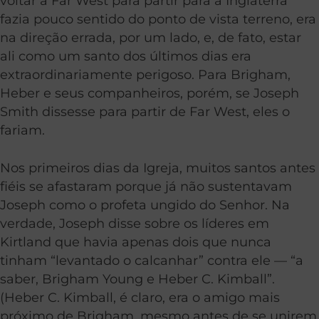
voltar a Far West para partir para a Inglaterra
fazia pouco sentido do ponto de vista terreno, era
na direção errada, por um lado, e, de fato, estar
ali como um santo dos últimos dias era
extraordinariamente perigoso. Para Brigham,
Heber e seus companheiros, porém, se Joseph
Smith dissesse para partir de Far West, eles o
fariam.
Nos primeiros dias da Igreja, muitos santos antes
fiéis se afastaram porque já não sustentavam
Joseph como o profeta ungido do Senhor. Na
verdade, Joseph disse sobre os líderes em
Kirtland que havia apenas dois que nunca
tinham “levantado o calcanhar” contra ele — “a
saber, Brigham Young e Heber C. Kimball”.
(Heber C. Kimball, é claro, era o amigo mais
próximo de Brigham, mesmo antes de se unirem