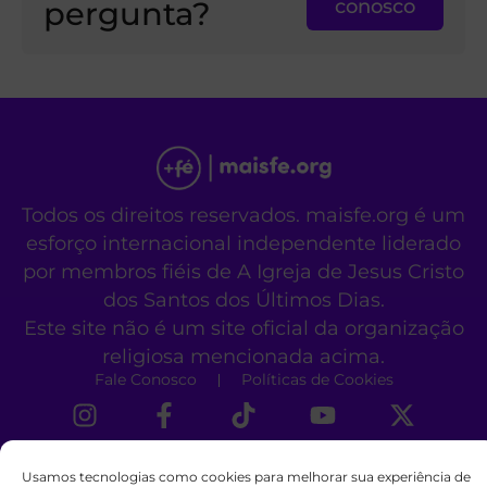
pergunta?
conosco
Todos os direitos reservados. maisfe.org é um
esforço internacional independente liderado
por membros fiéis de A Igreja de Jesus Cristo
dos Santos dos Últimos Dias.
Este site não é um site oficial da organização
religiosa mencionada acima.
Fale Conosco
Políticas de Cookies
Usamos tecnologias como cookies para melhorar sua experiência de