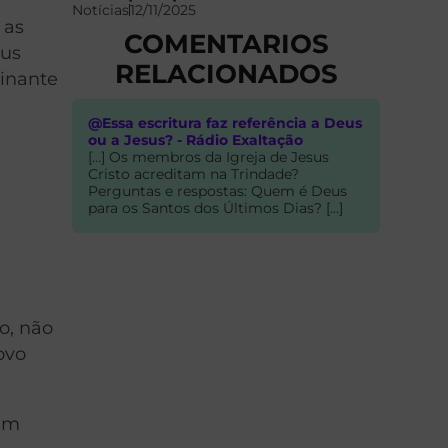
Notícias
12/11/2025
 as
COMENTARIOS
sus
RELACIONADOS
cinante
@Essa escritura faz referência a Deus
ou a Jesus? - Rádio Exaltação
[…] Os membros da Igreja de Jesus
Cristo acreditam na Trindade?
Perguntas e respostas: Quem é Deus
para os Santos dos Últimos Dias? […]
o, não
ovo
 em