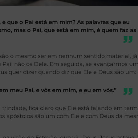
, e que o Pai está em mim? As palavras que eu
smo, mas o Pai, que está em mim, é quem faz as
são o mesmo ser em nenhum sentido material, já
u Pai, não os Dele. Em seguida, se avançarmos u
sus quer dizer quando diz que Ele e Deus são um:
 em meu Pai, e vós em mim, e eu em vós.”
 trindade, fica claro que Ele está falando em ter
que os apóstolos são um com Ele e com Deus da me
 na visão de Estevão, que viu Deus. Jesus estava à