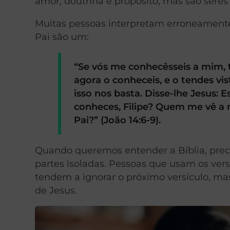
amor, doutrina e propósito, mas são seres 
Muitas pessoas interpretam erroneamente 
Pai são um:
“Se vós me conhecêsseis a mim, 
agora o conheceis, e o tendes vist
isso nos basta. Disse-lhe Jesus:
conheces, Filipe? Quem me vê a 
Pai?” (João 14:6-9).
Quando queremos entender a Bíblia, pre
partes isoladas. Pessoas que usam os vers
tendem a ignorar o próximo versículo, mas
de Jesus.