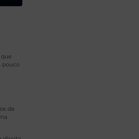
 que
m pouco
mos de
sma
 direita