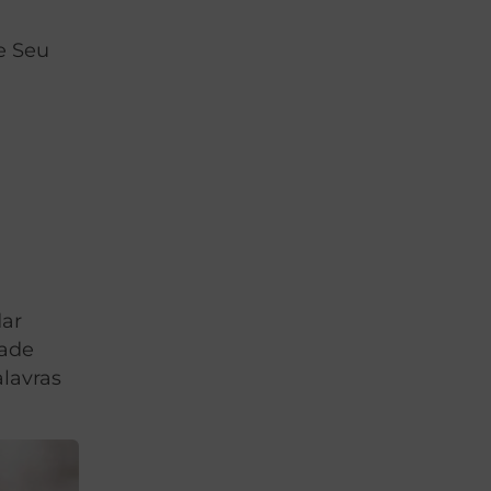
e Seu
dar
dade
alavras