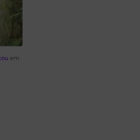
cou
em