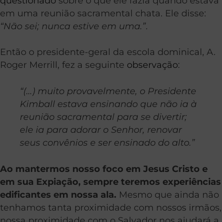
questiona
d
o
sobre o que ele fazia quando estava
em uma reunião sacramental chata. Ele disse:
“Não sei; nunca estive em uma.”
.
Então o presidente-geral da escola dominical, A.
Roger Merrill, fez a seguinte
observação
:
“(…) muito provavelmente, o Presidente
Kimball estava ensinando que não ia à
reunião sacramental para se divertir;
ele ia para adorar o Senhor, renovar
seus convênios e ser ensinado do alto.”
Ao mantermos nosso foco em Jesus Cristo e
em sua Expiação, sempre teremos experiências
edificantes em nossa ala.
Mesmo que ainda não
tenhamos tanta proximidade com nossos irmãos,
nossa proximidade com o Salvador nos ajudará a