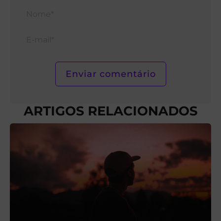
Nom
E-
mail*
ARTIGOS RELACIONADOS