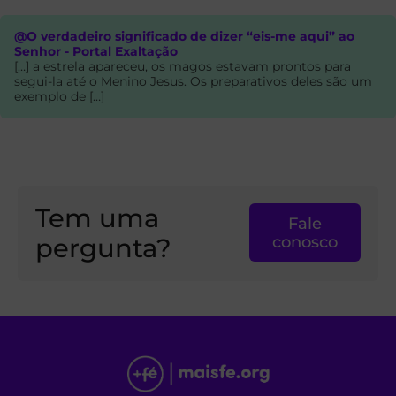
@O verdadeiro significado de dizer “eis-me aqui” ao
Senhor - Portal Exaltação
[…] a estrela apareceu, os magos estavam prontos para
segui-la até o Menino Jesus. Os preparativos deles são um
exemplo de […]
Tem uma
Fale
pergunta?
conosco