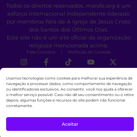
Todos os direitos reservados. maisfe.org é um
esforço internacional independente liderado
por membros fiéis de A Igreja de Jesus Cristo
dos Santos dos Últimos Dias.
Este site não é um site oficial da organização
religiosa mencionada acima.
Fale Conosco
Políticas de Cookies
Usamos tecnologias como cookies para melhorar sua experiência de
navegação e processar dados, como comportamento de navegação
ou identificadores exclusivos. Ao consentir, você nos ajuda a oferecer
o melhor serviço possível. Caso não dê seu consentimento ou o retire
depois, algumas funções e recursos do site podem não funcionar
corretamente.
Aceitar