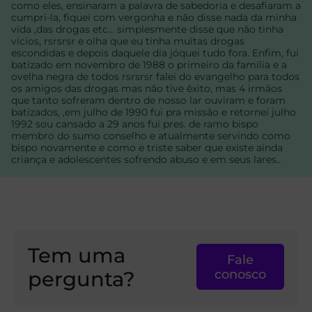
como eles, ensinaram a palavra de sabedoria e desafiaram a
cumpri-la, fiquei com vergonha e não disse nada da minha
vida ,das drogas etc... simplesmente disse que não tinha
vícios, rsrsrsr e olha que eu tinha muitas drogas
escondidas e depois daquele dia jóquei tudo fora. Enfim, fui
batizado em novembro de 1988 o primeiro da família e a
ovelha negra de todos rsrsrsr falei do evangelho para todos
os amigos das drogas mas não tive êxito, mas 4 irmãos
que tanto sofreram dentro de nosso lar ouviram e foram
batizados, ,em julho de 1990 fui pra missão e retornei julho
1992 sou cansado a 29 anos fui pres. de ramo bispo
membro do sumo conselho e atualmente servindo como
bispo novamente e como e triste saber que existe ainda
criança e adolescentes sofrendo abuso e em seus lares..
Tem uma
Fale
pergunta?
conosco