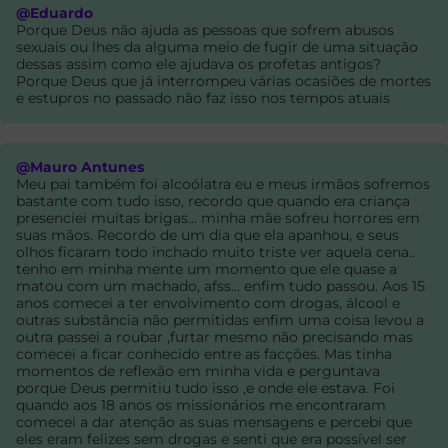
@Eduardo
Porque Deus não ajuda as pessoas que sofrem abusos
sexuais ou lhes da alguma meio de fugir de uma situação
dessas assim como ele ajudava os profetas antigos?
Porque Deus que já interrompeu várias ocasiões de mortes
e estupros no passado não faz isso nos tempos atuais
@Mauro Antunes
Meu pai também foi alcoólatra eu e meus irmãos sofremos
bastante com tudo isso, recordo que quando era criança
presenciei muitas brigas... minha mãe sofreu horrores em
suas mãos. Recordo de um dia que ela apanhou, e seus
olhos ficaram todo inchado muito triste ver aquela cena..
tenho em minha mente um momento que ele quase a
matou com um machado, afss... enfim tudo passou. Aos 15
anos comecei a ter envolvimento com drogas, álcool e
outras substância não permitidas enfim uma coisa levou a
outra passei a roubar ,furtar mesmo não precisando mas
comecei a ficar conhecido entre as facções. Mas tinha
momentos de reflexão em minha vida e perguntava
porque Deus permitiu tudo isso ,e onde ele estava. Foi
quando aos 18 anos os missionários me encontraram
comecei a dar atenção as suas mensagens e percebi que
eles eram felizes sem drogas e senti que era possível ser