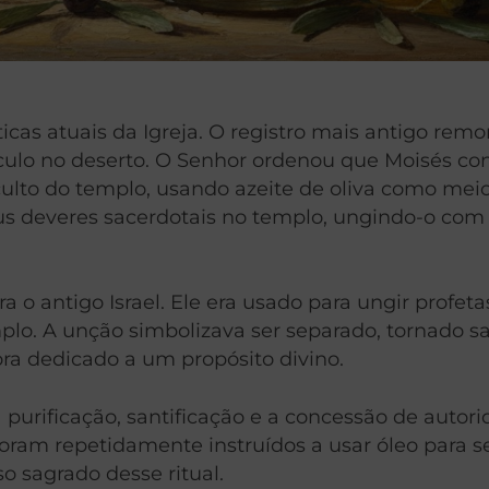
icas atuais da Igreja. O registro mais antigo remo
culo no deserto. O Senhor ordenou que Moisés co
ulto do templo, usando azeite de oliva como meio
eus deveres sacerdotais no templo, ungindo-o com
ra o antigo Israel. Ele era usado para ungir profe
o. A unção simbolizava ser separado, tornado san
ora dedicado a um propósito divino.
purificação, santificação e a concessão de autorid
foram repetidamente instruídos a usar óleo para s
 sagrado desse ritual.