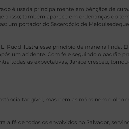
do é usada principalmente em bênçãos de cura. 
nge a isso; também aparece em ordenanças do tem
as: um portador do Sacerdócio de Melquisedeque 
n L. Rudd
ilustra
esse princípio de maneira linda. El
 após um acidente. Com fé e seguindo o padrão pr
tra todas as expectativas, Janice cresceu, tornou
ubstância tangível, mas nem as mãos nem o óleo c
ra a fé de todos os envolvidos no Salvador, ser