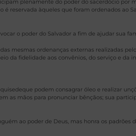
articipam plenamente do poder do sacerdócio por 
o é reservada àqueles que foram ordenados ao S
invocar o poder do Salvador a fim de ajudar sua f
o das mesmas ordenanças externas realizadas pel
o da fidelidade aos convênios, do serviço e da in
quisedeque podem consagrar óleo e realizar unçõ
 as mãos para pronunciar bênçãos; sua participa
ninguém ao poder de Deus, mas honra os padrões 