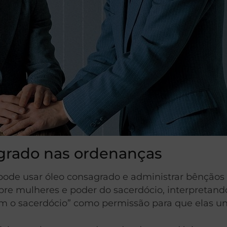
grado nas ordenanças
pode usar óleo consagrado e administrar bênçãos
obre mulheres e poder do sacerdócio, interpretan
em o sacerdócio” como permissão para que elas 