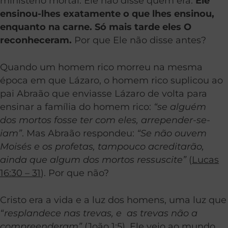
ministério mortal. Ele não disse quem era.
Ele
ensinou-lhes exatamente o que lhes ensinou,
enquanto na carne. Só mais tarde eles O
reconheceram.
Por que Ele não disse antes?
Quando um homem rico morreu na mesma
época em que Lázaro, o homem rico suplicou ao
pai Abraão que enviasse Lázaro de volta para
ensinar a família do homem rico:
“se alguém
dos mortos fosse ter com eles, arrepender-se-
iam”
. Mas Abraão respondeu:
“Se não ouvem
Moisés e os profetas, tampouco acreditarão,
ainda que algum dos mortos ressuscite”
(
Lucas
16:30 – 31
). Por que não?
Cristo era a vida e a luz dos homens, uma luz que
“resplandece nas trevas, e as trevas não a
compreenderam”
(
João 1:5
). Ele veio ao mundo,