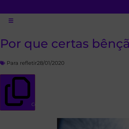
Por que certas bênç
Para refletir
28/01/2020
Copiar link