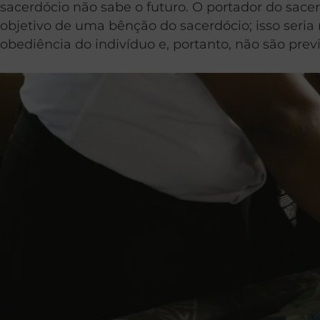
sacerdócio não sabe o futuro. O portador do sace
objetivo de uma bênção do sacerdócio; isso seria
obediência do indivíduo e, portanto, não são previ