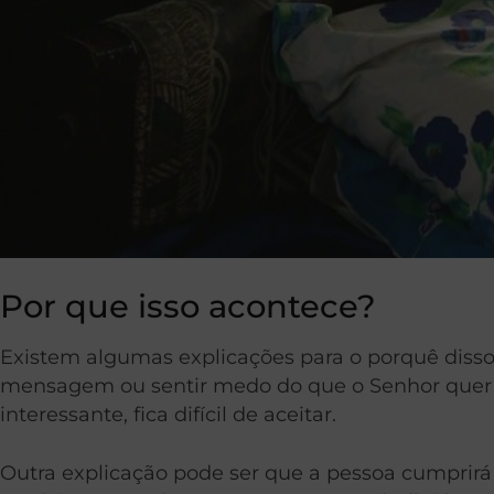
Por que isso acontece?
Existem algumas explicações para o porquê disso
mensagem ou sentir medo do que o Senhor quer 
interessante, fica difícil de aceitar.
Outra explicação pode ser que a pessoa cumprirá