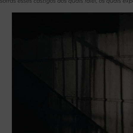
sofras esses castigos dos quais falei, os quais 