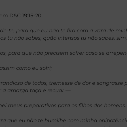
o em
D&C 19:15-20
.
de-te, para que eu não te fira com a vara de mi
s tu não sabes, quão intensos tu não sabes, sim, 
todos, para que não precisem sofrer caso se arrepe
assim como eu sofri;
randioso de todos, tremesse de dor e sangrasse po
er a amarga taça e recuar —
minei meus preparativos para os filhos dos homens.
para que eu não te humilhe com minha onipotênci