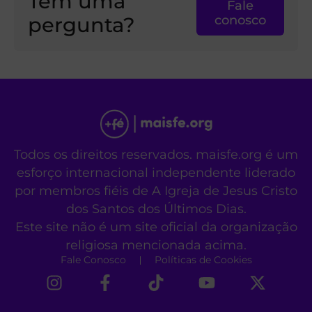
Tem uma
Fale
pergunta?
conosco
Todos os direitos reservados. maisfe.org é um
esforço internacional independente liderado
por membros fiéis de A Igreja de Jesus Cristo
dos Santos dos Últimos Dias.
Este site não é um site oficial da organização
religiosa mencionada acima.
Fale Conosco
Políticas de Cookies