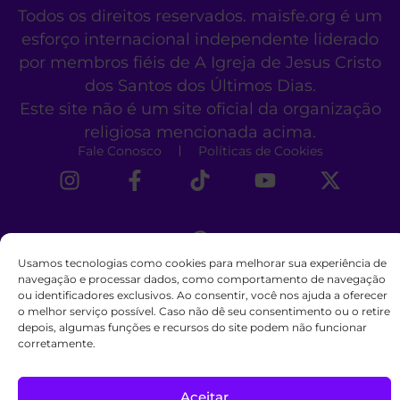
Todos os direitos reservados. maisfe.org é um
esforço internacional independente liderado
por membros fiéis de A Igreja de Jesus Cristo
dos Santos dos Últimos Dias.
Este site não é um site oficial da organização
religiosa mencionada acima.
Fale Conosco
Políticas de Cookies
Usamos tecnologias como cookies para melhorar sua experiência de
navegação e processar dados, como comportamento de navegação
ou identificadores exclusivos. Ao consentir, você nos ajuda a oferecer
o melhor serviço possível. Caso não dê seu consentimento ou o retire
depois, algumas funções e recursos do site podem não funcionar
corretamente.
Aceitar