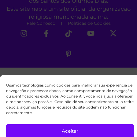
dos Santos dos Últimos Dias.
Este site não é um site oficial da organização
religiosa mencionada acima.
Fale Conosco
Políticas de Cookies
Usamos tecnologias como cookies para melhorar sua experiência de
navegação e processar dados, como comportamento de navegação
ou identificadores exclusivos. Ao consentir, você nos ajuda a oferecer
o melhor serviço possível. Caso não dê seu consentimento ou o retire
depois, algumas funções e recursos do site podem não funcionar
corretamente.
Aceitar