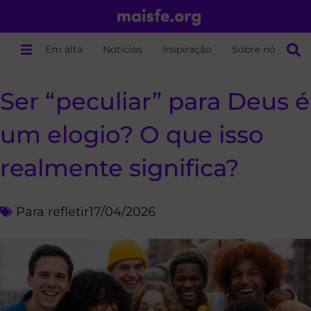
Em alta
Notícias
Inspiração
Sobre nós
Ser “peculiar” para Deus é
um elogio? O que isso
realmente significa?
Para refletir
17/04/2026