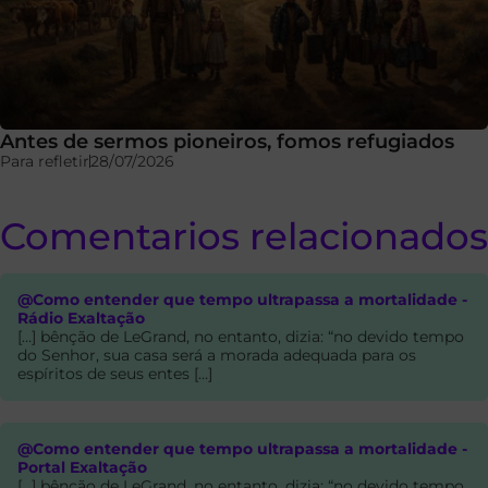
Antes de sermos pioneiros, fomos refugiados
Para refletir
28/07/2026
Comentarios relacionados
@Como entender que tempo ultrapassa a mortalidade -
Rádio Exaltação
[…] bênção de LeGrand, no entanto, dizia: “no devido tempo
do Senhor, sua casa será a morada adequada para os
espíritos de seus entes […]
@Como entender que tempo ultrapassa a mortalidade -
Portal Exaltação
[…] bênção de LeGrand, no entanto, dizia: “no devido tempo