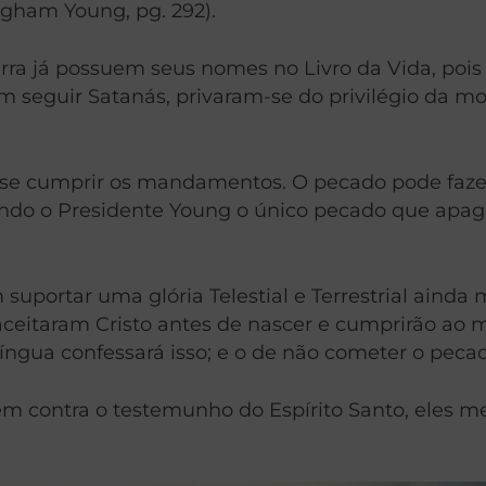
igham Young, pg. 292).
erra já possuem seus nomes no Livro da Vida, pois
am seguir Satanás, privaram-se do privilégio da m
-se cumprir os mandamentos. O pecado pode fazer 
undo o Presidente Young o único pecado que apaga
uportar uma glória Telestial e Terrestrial ainda 
aceitaram Cristo antes de nascer e cumprirão ao
a língua confessará isso; e o de não cometer o pec
m contra o testemunho do Espírito Santo, eles me