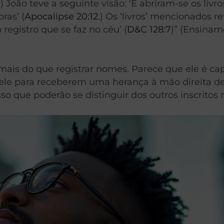
.) João teve a seguinte visão: ‘E abriram-se os livro
ras’ (
Apocalipse 20:12
.) Os ‘livros’ mencionados re
o registro que se faz no céu’ (
D&C 128:7
)” (Ensinam
mais do que registrar nomes. Parece que ele é ca
 nele para receberem uma herança à mão direita d
so que poderão se distinguir dos outros inscritos n